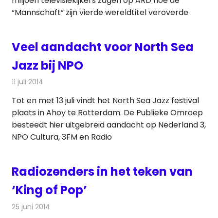
miljoen televisiekijkers zagen op ARD hoe de
“Mannschaft” zijn vierde wereldtitel veroverde
Veel aandacht voor North Sea
Jazz bij NPO
11 juli 2014
Redactie
Televisienieuws
Tot en met 13 juli vindt het North Sea Jazz festival
plaats in Ahoy te Rotterdam. De Publieke Omroep
besteedt hier uitgebreid aandacht op Nederland 3,
NPO Cultura, 3FM en Radio
Radiozenders in het teken van
‘King of Pop’
25 juni 2014
Redactie
Radionieuws