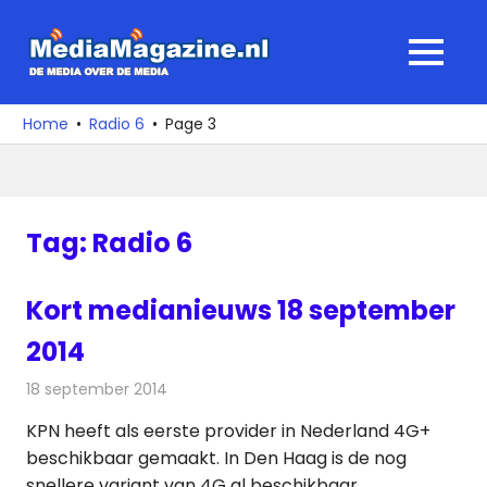
Ga
naar
MediaMagaz
MENU
de
De
inhoud
media
Home
Radio 6
Page 3
over
de
media
Tag:
Radio 6
Kort medianieuws 18 september
2014
18 september 2014
Redactie
Andere media over de media
KPN heeft als eerste provider in Nederland 4G+
beschikbaar gemaakt. In Den Haag is de nog
snellere variant van 4G al beschikbaar