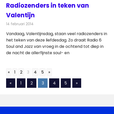
Radiozenders in teken van
Valentijn
14 februari 2014
Redactie
Radionieuws
Vandaag, Valentijnsdag, staan veel radiozenders in
het teken van deze liefdesdag. Zo draait Radio 6
Soul and Jazz van vroeg in de ochtend tot diep in
de nacht de allerfijnste soul- en
«
1
2
3
4
5
»
Berichten
Vorige
Volgende
«
1
2
3
4
5
»
berichten
berichten
paginering