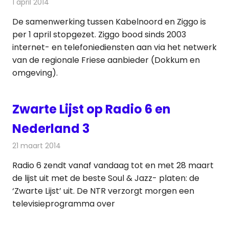
1 april 2014
Redactie
Andere media over de media
De samenwerking tussen Kabelnoord en Ziggo is
per 1 april stopgezet. Ziggo bood sinds 2003
internet- en telefoniediensten aan via het netwerk
van de regionale Friese aanbieder (Dokkum en
omgeving).
Zwarte Lijst op Radio 6 en
Nederland 3
21 maart 2014
Redactie
Radionieuws
Radio 6 zendt vanaf vandaag tot en met 28 maart
de lijst uit met de beste Soul & Jazz- platen: de
‘Zwarte Lijst’ uit. De NTR verzorgt morgen een
televisieprogramma over