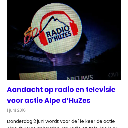
Aandacht op radio en televisie
voor actie Alpe d’HuZes
1 juni 2016
Redactie
Nieuws
,
Radionieuws
,
Televisienieuws
Donderdag 2 juni wordt voor de 11e keer de actie