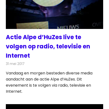
Actie Alpe d’HuZes live te
volgen op radio, televisie en
Internet
31 mei 2017
Redactie
Nieuws
,
Radionieuws
,
Televisienieuws
Vandaag en morgen besteden diverse media
aandacht aan de actie Alpe d’HuZes. Dit
evenement is te volgen via radio, televisie en
Internet.