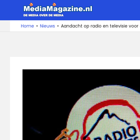
Ga
MediaMa
naar
de
De
Home
Nieuws
Aandacht op radio en televisie voor
media
inhoud
over
de
media