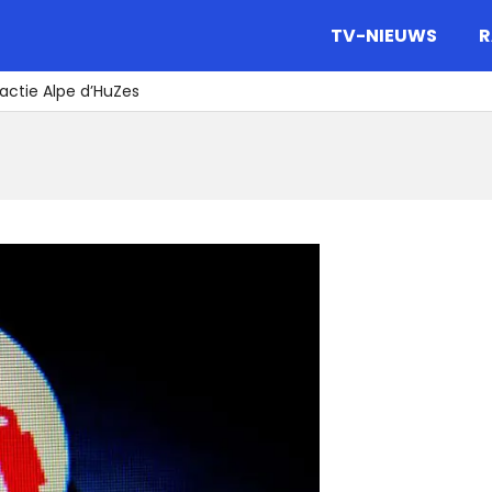
gazine.
TV-NIEUWS
R
 actie Alpe d’HuZes