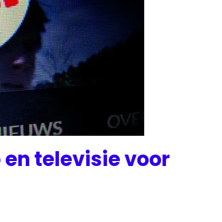
en televisie voor
s