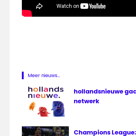
actie
Alpe
d'HuZes
Alpe
d'HuZes
live
Meer nieuws...
Radio
d'Huzes
hollandsnieuwe gaa
radiot
netwerk
regionale
omroepen
televisie
Champions League: 