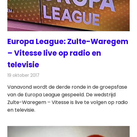
Europa League: Zulte-Waregem
– Vitesse live op radio en
televisie
19 oktober 2017
Redactie
Nieuws
,
Televisienieuws
Vanavond wordt de derde ronde in de groepsfase
van de Europa League gespeeld. De wedstrijd
Zulte-Waregem – Vitesse is live te volgen op radio
en televisie.