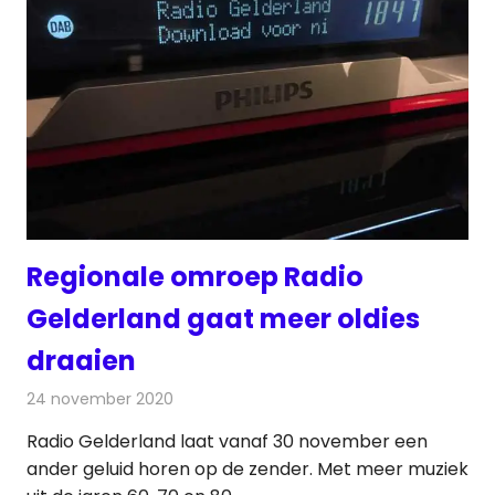
Regionale omroep Radio
Gelderland gaat meer oldies
draaien
24 november 2020
Redactie
Radionieuws
Radio Gelderland laat vanaf 30 november een
ander geluid horen op de zender. Met meer muziek