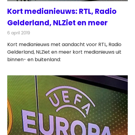
Kort medianieuws: RTL, Radio
Gelderland, NLZiet en meer
6 april 2019
Redactie
Andere media over de media
Kort medianieuws met aandacht voor RTL, Radio
Gelderland, NLZiet en meer kort medianieuws uit
binnen- en buitenland: