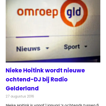
Nieke Hoitink wordt nieuwe
ochtend-DJ bij Radio
Gelderland
27 augustus 2016
Redactie
Nieuws
,
Radionieuws
Nieke Hoitink is vanaf 1 januari ’s ochtends tussen 6