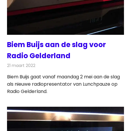
Biem Buijs aan de slag voor
Radio Gelderland
21 maart 2022
Redactie
Radionieuws
Biem Buijs gaat vanaf maandag 2 mei aan de slag
als nieuwe radiopresentator van Lunchpauze op
Radio Gelderland.