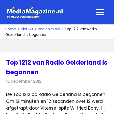
Ga
naar
MediaMagaz
MENU
de
De
inhoud
media
Home
Nieuws
Radionieuws
Top 1212 van Radio
over
Gelderland is begonnen
de
media
Top 1212 van Radio Gelderland is
begonnen
12 december 2012
Redactie
Radionieuws
De Top 1212 op Radio Gelderland is begonnen.
Om 12 minuten en 12 seconden over 12 werd
afgetrapt door Vitesse-spits Wilfried Bony. Hij