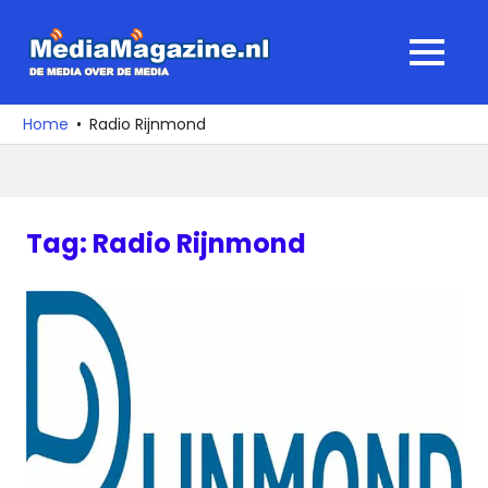
Ga
naar
MediaMagaz
MENU
de
De
inhoud
media
Home
Radio Rijnmond
over
de
media
Tag:
Radio Rijnmond