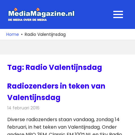
Ga
naar
MediaMagaz
MENU
de
De
inhoud
media
Home
Radio Valentijnsdag
over
de
media
Tag:
Radio Valentijnsdag
Radiozenders in teken van
Valentijnsdag
14 februari 2016
Redactie
Nieuws
,
Radionieuws
Diverse radiozenders staan vandaag, zondag 14
februari, in het teken van Valentijnsdag. Onder
andere NPO 3FM, Classic FM 100%NL en Sky Radio