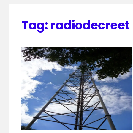
Tag:
radiodecreet