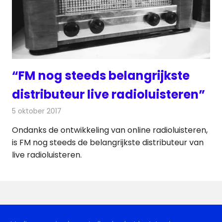
“FM nog steeds belangrijkste
distributeur live radioluisteren”
5 oktober 2017
Redactie
Nieuws
,
Radionieuws
Ondanks de ontwikkeling van online radioluisteren,
is FM nog steeds de belangrijkste distributeur van
live radioluisteren.