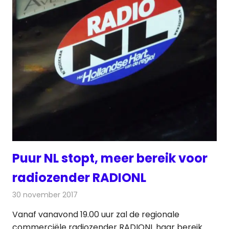
Puur NL stopt, meer bereik voor
radiozender RADIONL
30 november 2017
Redactie
Nieuws
,
Radionieuws
Vanaf vanavond 19.00 uur zal de regionale
commerciële radiozender RADIONL haar bereik