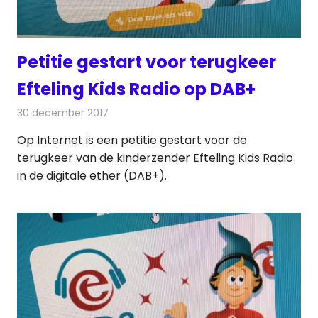
Petitie gestart voor terugkeer
Efteling Kids Radio op DAB+
30 december 2017
Redactie
Nieuws
,
Radionieuws
Op Internet is een petitie gestart voor de
terugkeer van de kinderzender Efteling Kids Radio
in de digitale ether (DAB+).