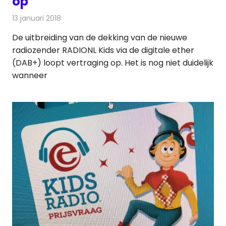
op
13 januari 2018
Redactie
Nieuws
,
Radionieuws
De uitbreiding van de dekking van de nieuwe
radiozender RADIONL Kids via de digitale ether
(DAB+) loopt vertraging op. Het is nog niet duidelijk
wanneer