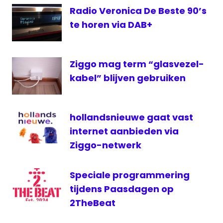
Kids
Radio Veronica De Beste 90’s
Radio
te horen via DAB+
KPN
RadioNL
Ziggo mag term “glasvezel-
RADIONL
Kids
kabel” blijven gebruiken
ziggo
hollandsnieuwe gaat vast
internet aanbieden via
Ziggo-netwerk
Speciale programmering
tijdens Paasdagen op
2TheBeat