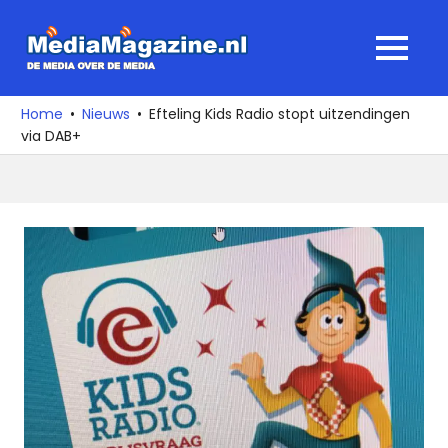
Ga
naar
MediaMagaz
MENU
de
De
inhoud
media
Home
Nieuws
Efteling Kids Radio stopt uitzendingen
over
via DAB+
de
media