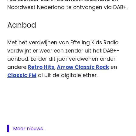
Noordwest Nederland te ontvangen via DAB+.
Aanbod
Met het verdwijnen van Efteling Kids Radio
verdwijnt er weer een zender uit het DAB+-
aanbod. Eerder dit jaar verdwenen onder
andere
Retro Hits
,
Arrow Classic Rock
en
Classic FM
al uit de digitale ether.
DAB
digitale
ether
digitale
radio
Meer nieuws...
Efteling