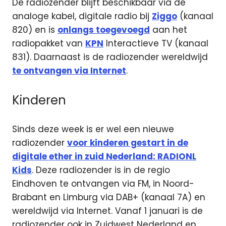
De radiozender blijft beschikbaar via de
analoge kabel, digitale radio bij
Ziggo
(kanaal
820) en is
onlangs toegevoegd
aan het
radiopakket van
KPN
Interactieve TV (kanaal
831). Daarnaast is de radiozender wereldwijd
te ontvangen via Internet
.
Kinderen
Sinds deze week is er wel een nieuwe
radiozender
voor kinderen gestart in de
digitale ether in zuid Nederland: RADIONL
Kids
. Deze radiozender is in de regio
Eindhoven te ontvangen via FM, in Noord-
Brabant en Limburg via DAB+ (kanaal 7A) en
wereldwijd via Internet. Vanaf 1 januari is de
radiozender ook in Zuidwest Nederland en