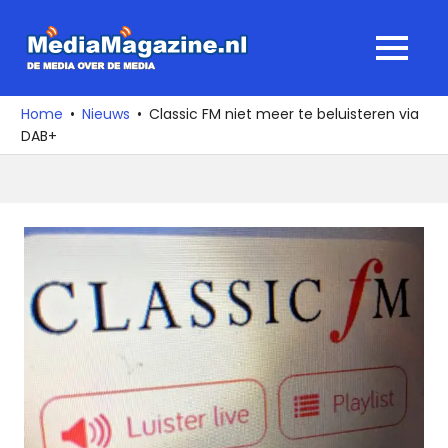
Ga
naar
MediaMagaz
MENU
de
De
inhoud
media
Home
Nieuws
Classic FM niet meer te beluisteren via
over
DAB+
de
media