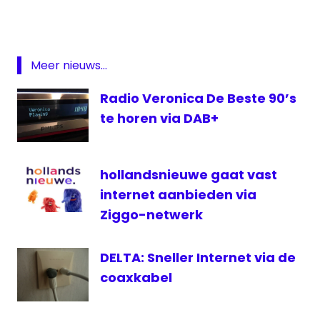
Rock
Classic
FM
Meer nieuws...
DAB
digitale
Radio Veronica De Beste 90’s
radio
te horen via DAB+
Internet
online
hollandsnieuwe gaat vast
Talpa
Radio
internet aanbieden via
Ziggo-netwerk
DELTA: Sneller Internet via de
coaxkabel