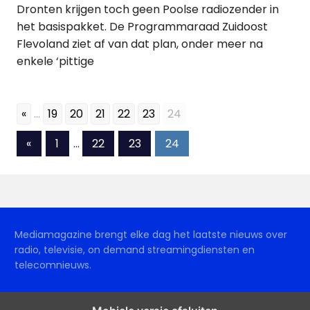
Dronten krijgen toch geen Poolse radiozender in
het basispakket. De Programmaraad Zuidoost
Flevoland ziet af van dat plan, onder meer na
enkele ‘pittige
«
...
19
20
21
22
23
24
Berichten
Vorige
«
1
…
22
23
24
berichten
paginering
Mediamagazine brengt elke dag het laatste nieuws over
radio, televisie, on demand streamingdiensten en
telecomnieuws.