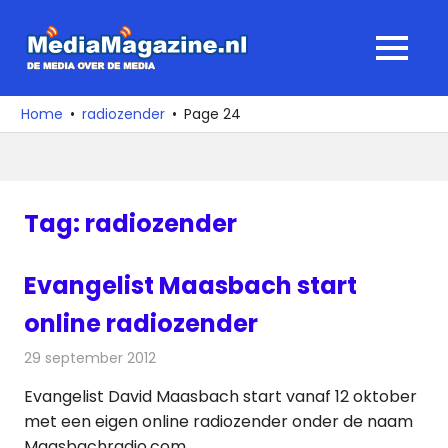
Ga
naar
MediaMagaz
MENU
de
De
inhoud
media
Home
radiozender
Page 24
over
de
media
Tag:
radiozender
Evangelist Maasbach start
online radiozender
29 september 2012
Redactie
Radionieuws
Evangelist David Maasbach start vanaf 12 oktober
met een eigen online radiozender onder de naam
Maasbachradio.com.