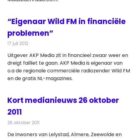
“Eigenaar Wild FM in financiële
problemen”
17 juli 2012
Redactie
Radionieuws
Uitgever AKP Media zit in financieel zwaar weer en
dreigt failliet te gaan. AKP Media is eigenaar van
o.a de regionale commerciële radiozender Wild FM
en de gratis NL-magazines.
Kort medianieuws 26 oktober
2011
26 oktober 2011
Redactie
Andere media over de media
De inwoners van Lelystad, Almere, Zeewolde en