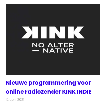
Nieuwe programmering voor
online radiozender KINK INDIE
12 april 2021
Redactie
Radionieuws