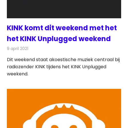
KINK komt dit weekend met het
het KINK Unplugged weekend
9 april 2021
Redactie
Radionieuws
Dit weekend staat akoestische muziek centraal bij
radiozender KINK tijdens het KINK Unplugged
weekend.