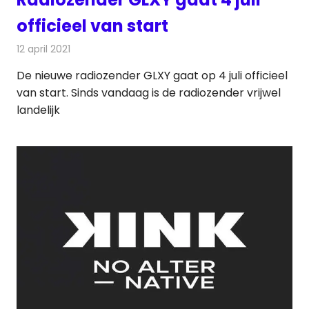
officieel van start
12 april 2021
Redactie
Radionieuws
De nieuwe radiozender GLXY gaat op 4 juli officieel
van start. Sinds vandaag is de radiozender vrijwel
landelijk