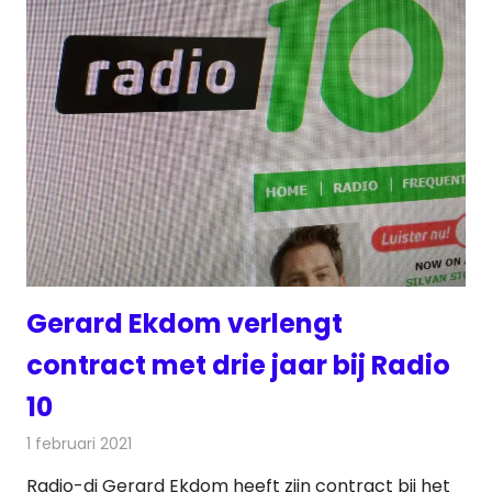
Gerard Ekdom verlengt
contract met drie jaar bij Radio
10
1 februari 2021
Redactie
Radionieuws
Radio-dj Gerard Ekdom heeft zijn contract bij het