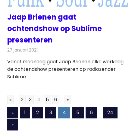
Jaap Brienen gaat
ochtendshow op Sublime
presenteren
27 januari 2021
Redactie
Radionieuws
Vanaf maandag gaat Jaap Brienen elke werkdag
de ochtendshow presenteren op radiozender
Sublime.
«
...
2
3
4
5
6
...
»
Berichten
Vorige
«
1
2
3
4
5
6
…
24
berichten
paginering
Volgende
»
berichten