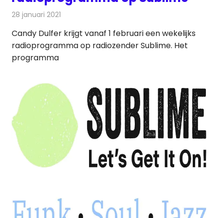
28 januari 2021
Redactie
Radionieuws
Candy Dulfer krijgt vanaf 1 februari een wekelijks
radioprogramma op radiozender Sublime. Het
programma