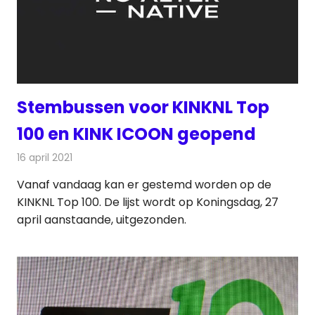
Stembussen voor KINKNL Top
100 en KINK ICOON geopend
16 april 2021
Redactie
Radionieuws
Vanaf vandaag kan er gestemd worden op de
KINKNL Top 100. De lijst wordt op Koningsdag, 27
april aanstaande, uitgezonden.