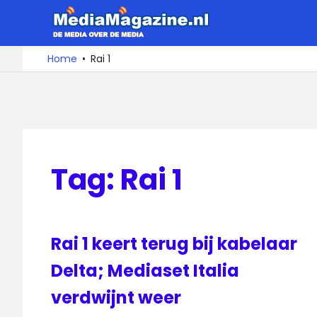
Ga
MediaMa
naar
de
De
Home
Rai 1
media
inhoud
over
de
media
Tag:
Rai 1
Rai 1 keert terug bij kabelaar
Delta; Mediaset Italia
verdwijnt weer