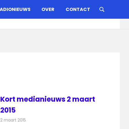
ADIONIEUWS
OVER
CONTACT
Kort medianieuws 2 maart
2015
2 maart 2015
Redactie
Andere media over de media