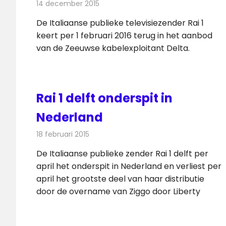
14 december 2015
Redactie
Kabelzaken
,
Nieuws
,
Televisienieuws
De Italiaanse publieke televisiezender Rai 1
keert per 1 februari 2016 terug in het aanbod
van de Zeeuwse kabelexploitant Delta.
Rai 1 delft onderspit in
Nederland
18 februari 2015
Redactie
Kabelzaken
De Italiaanse publieke zender Rai 1 delft per
april het onderspit in Nederland en verliest per
april het grootste deel van haar distributie
door de overname van Ziggo door Liberty