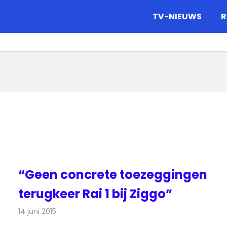
gazine.
TV-NIEUWS
R
“Geen concrete toezeggingen
terugkeer Rai 1 bij Ziggo”
14 juni 2015
Redactie
Kabelzaken
,
Nieuws
,
Televisienieuws