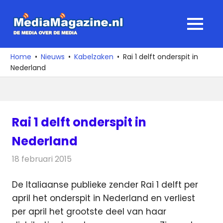
Ga
naar
MediaMagaz
MENU
de
De
inhoud
media
Home
Nieuws
Kabelzaken
Rai 1 delft onderspit in
over
Nederland
de
media
Rai 1 delft onderspit in
Nederland
18 februari 2015
Redactie
Kabelzaken
De Italiaanse publieke zender Rai 1 delft per
april het onderspit in Nederland en verliest
per april het grootste deel van haar