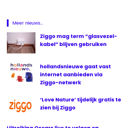
Italië
media
Meer nieuws...
medianieuws
mediaset
Ziggo mag term “glasvezel-
Rai
kabel” blijven gebruiken
1
televisie
televisienieuws
hollandsnieuwe gaat vast
internet aanbieden via
UPC
Ziggo-netwerk
ziggo
‘Love Nature’ tijdelijk gratis te
zien bij Ziggo
Uitreiking Oscars live te volgen op