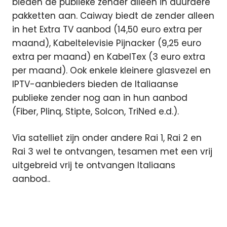
bieden de publieke zender alleen in duurdere
pakketten aan. Caiway biedt de zender alleen
in het Extra TV aanbod (14,50 euro extra per
maand), Kabeltelevisie Pijnacker (9,25 euro
extra per maand) en KabelTex (3 euro extra
per maand). Ook enkele kleinere glasvezel en
IPTV-aanbieders bieden de Italiaanse
publieke zender nog aan in hun aanbod
(Fiber, Plinq, Stipte, Solcon, TriNed e.d.).
Via satelliet zijn onder andere Rai 1, Rai 2 en
Rai 3 wel te ontvangen, tesamen met een vrij
uitgebreid vrij te ontvangen Italiaans
aanbod..
aanbod
Featured