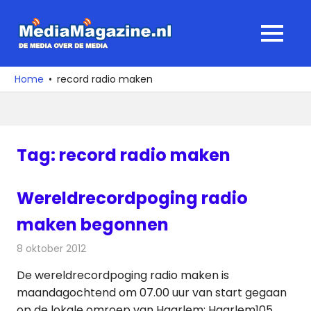
Ga
naar
MediaMagaz
MENU
de
De
inhoud
media
Home
record radio maken
over
de
media
Tag:
record radio maken
Wereldrecordpoging radio
maken begonnen
8 oktober 2012
Redactie
Radionieuws
De wereldrecordpoging radio maken is
maandagochtend om 07.00 uur van start gegaan
op de lokale omroep van Haarlem: Haarlem105.