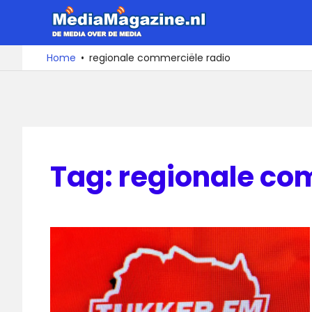
Ga
MediaMa
naar
de
De
Home
regionale commerciële radio
media
inhoud
over
de
media
Tag:
regionale co