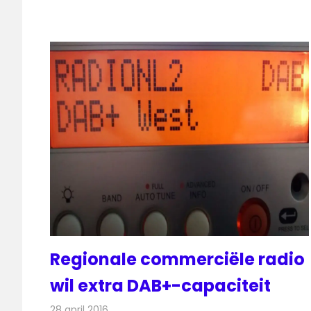
Regionale commerciële radio
wil extra DAB+-capaciteit
28 april 2016
Redactie
Nieuws
,
Radionieuws