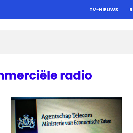
gazine.
TV-NIEUWS
R
mmerciële radio