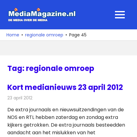
Ga
naar
MediaMagaz
MENU
de
De
inhoud
media
Home
regionale omroep
Page 45
over
de
media
Tag:
regionale omroep
Kort medianieuws 23 april 2012
23 april 2012
Redactie
Andere media over de media
De extra journaals en nieuwsuitzendingen van de
NOS en RTL hebben zaterdag en zondag extra
kijkers getrokken. De extra journaals besteedden
aandacht aan het mislukken van het