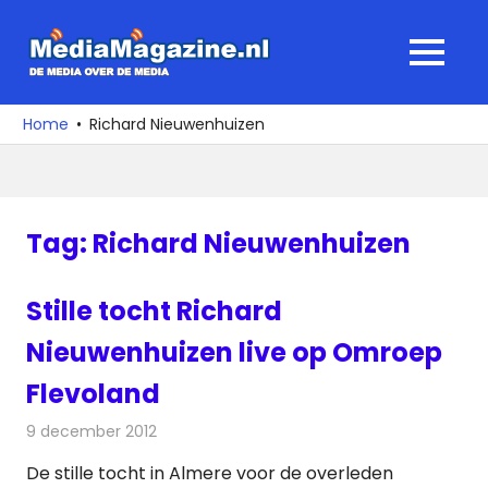
Ga
naar
MediaMagaz
MENU
de
De
inhoud
media
Home
Richard Nieuwenhuizen
over
de
media
Tag:
Richard Nieuwenhuizen
Stille tocht Richard
Nieuwenhuizen live op Omroep
Flevoland
9 december 2012
Redactie
Televisienieuws
De stille tocht in Almere voor de overleden