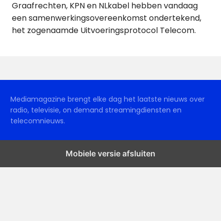
Graafrechten, KPN en NLkabel hebben vandaag
een samenwerkingsovereenkomst ondertekend,
het zogenaamde Uitvoeringsprotocol Telecom.
Mediamagazine brengt elke dag het laatste nieuws over
radio, televisie, on demand streamingdiensten en
telecomnieuws.
Mobiele versie afsluiten