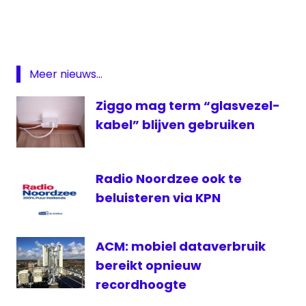
NL
Kabel
Rijkswaterstaat
samenwerking
Meer nieuws...
telecom
Ziggo mag term “glasvezel-
kabel” blijven gebruiken
Radio Noordzee ook te
beluisteren via KPN
ACM: mobiel dataverbruik
bereikt opnieuw
recordhoogte