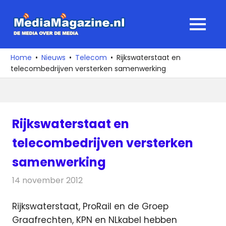
Ga
naar
MediaMagaz
MENU
de
De
inhoud
media
Home
Nieuws
Telecom
Rijkswaterstaat en
over
telecombedrijven versterken samenwerking
de
media
Rijkswaterstaat en
telecombedrijven versterken
samenwerking
14 november 2012
Redactie
Telecom
Rijkswaterstaat, ProRail en de Groep
Graafrechten, KPN en NLkabel hebben