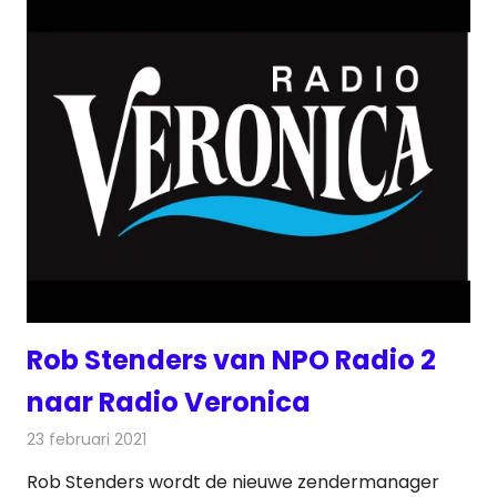
Rob Stenders van NPO Radio 2
naar Radio Veronica
23 februari 2021
Redactie
Radionieuws
Rob Stenders wordt de nieuwe zendermanager