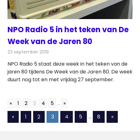
NPO Radio 5 in het teken van De
Week van de Jaren 80
23 september 2019
Redactie
Radionieuws
NPO Radio 5 staat deze week in het teken van de
jaren 80 tijdens De Week van de Jaren 80. De week
duurt nog tot en met vrijdag 27 september.
«
1
2
3
4
5
...
»
Berichten
Vorige
Volgende
«
1
2
3
4
5
…
8
»
berichten
berichten
paginering