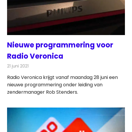
Nieuwe programmering voor
Radio Veronica
21 juni 2021
Redactie
Radionieuws
Radio Veronica krijgt vanaf maandag 28 juni een
nieuwe programmering onder leiding van
zendermanager Rob Stenders.