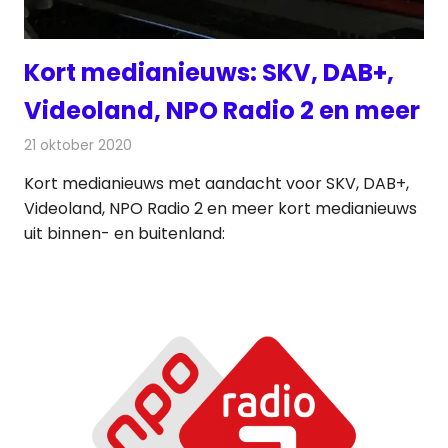
Kort medianieuws: SKV, DAB+,
Videoland, NPO Radio 2 en meer
21 oktober 2020
Redactie
Andere media over de media
Kort medianieuws met aandacht voor SKV, DAB+,
Videoland, NPO Radio 2 en meer kort medianieuws
uit binnen- en buitenland: