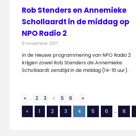
Rob Stenders en Annemieke
Schollaardt in de middag op
NPO Radio 2
9 november 2017
Redactie
Nieuws
,
Radionieuws
In de nieuwe programmering van NPO Radio 2
krijgen zowel Rob Stenders als Annemieke
Schollaardt zendtijd in de middag (14-16 uur).
«
...
2
3
4
5
6
...
»
Berichten
Vorige
«
1
2
3
4
5
6
…
8
berichten
paginering