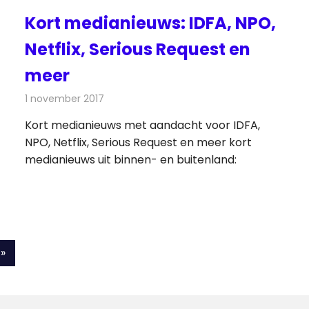
Kort medianieuws: IDFA, NPO,
Netflix, Serious Request en
meer
1 november 2017
Redactie
Andere media over de media
,
Nieuws
Kort medianieuws met aandacht voor IDFA,
NPO, Netflix, Serious Request en meer kort
medianieuws uit binnen- en buitenland:
Volgende
»
berichten