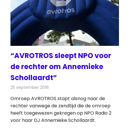
“AVROTROS sleept NPO voor
de rechter om Annemieke
Schollaardt”
25 september 2018
Redactie
Radionieuws
Omroep AVROTROS stapt alsnog naar de
rechter vanwege de zendtijd die de omroep
heeft toegewezen gekregen op NPO Radio 2
voor haar DJ Annemieke Schollaardt.