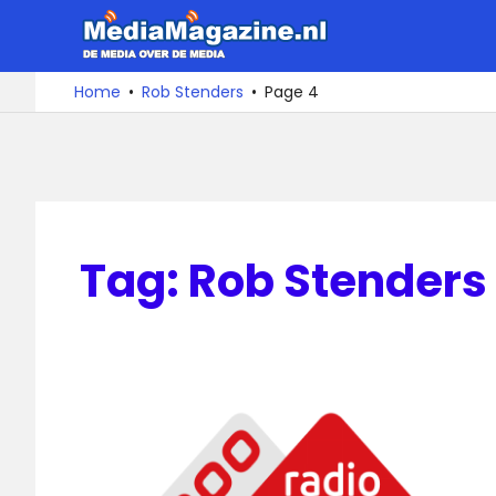
Ga
MediaMa
naar
de
De
Home
Rob Stenders
Page 4
media
inhoud
over
de
media
Tag:
Rob Stenders