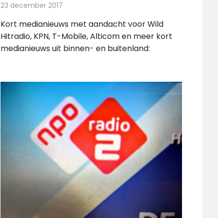
23 december 2017
Redactie
Andere media over de media
,
Nieuws
Kort medianieuws met aandacht voor Wild
Hitradio, KPN, T-Mobile, Alticom en meer kort
medianieuws uit binnen- en buitenland: