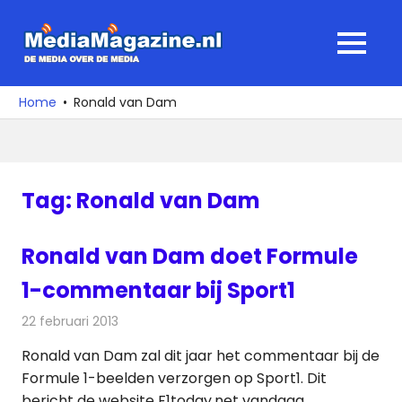
Ga
naar
MediaMagaz
MENU
de
De
inhoud
media
Home
Ronald van Dam
over
de
media
Tag:
Ronald van Dam
Ronald van Dam doet Formule
1-commentaar bij Sport1
22 februari 2013
Redactie
Televisienieuws
Ronald van Dam zal dit jaar het commentaar bij de
Formule 1-beelden verzorgen op Sport1. Dit
bericht de website F1today.net vandaag.