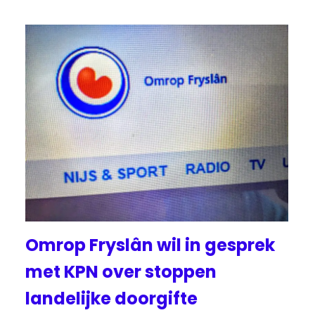
Omrop Fryslân wil in gesprek
met KPN over stoppen
landelijke doorgifte