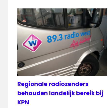
Regionale radiozenders
behouden landelijk bereik bij
KPN