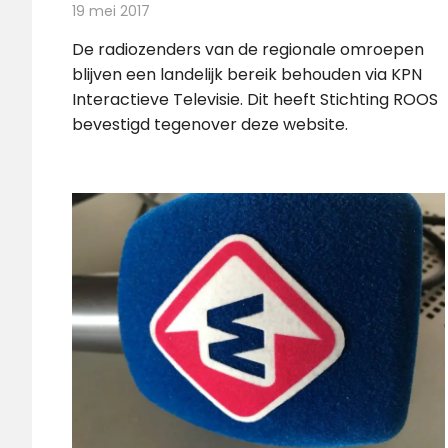
19 mei 2017
Redactie
Nieuws
,
Radionieuws
De radiozenders van de regionale omroepen
blijven een landelijk bereik behouden via KPN
Interactieve Televisie. Dit heeft Stichting ROOS
bevestigd tegenover deze website.