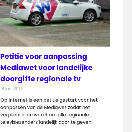
Petitie voor aanpassing
Mediawet voor landelijke
doorgifte regionale tv
18 juni 2017
Redactie
Nieuws
,
Televisienieuws
Op Internet is een petitie gestart voor het
aanpassen van de Mediawet zodat het
verplicht is en wordt om alle regionale
televisiezenders landelijk door te geven.