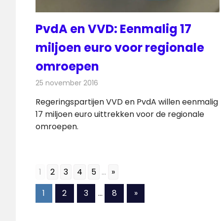
PvdA en VVD: Eenmalig 17
miljoen euro voor regionale
omroepen
25 november 2016
Redactie
Nieuws
,
Radionieuws
,
Televisienieuw
Regeringspartijen VVD en PvdA willen eenmalig
17 miljoen euro uittrekken voor de regionale
omroepen.
1
2
3
4
5
...
»
Berichten
Volgende
1
2
3
…
8
»
berichten
paginering