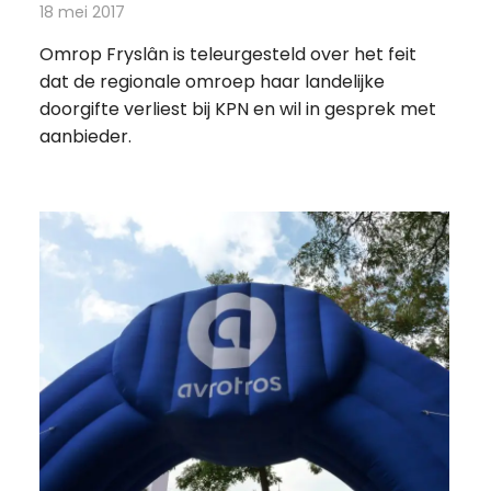
18 mei 2017
Redactie
Nieuws
,
Televisienieuws
Omrop Fryslân is teleurgesteld over het feit
dat de regionale omroep haar landelijke
doorgifte verliest bij KPN en wil in gesprek met
aanbieder.