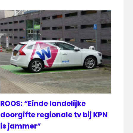
ROOS: “Einde landelijke
doorgifte regionale tv bij KPN
is jammer”