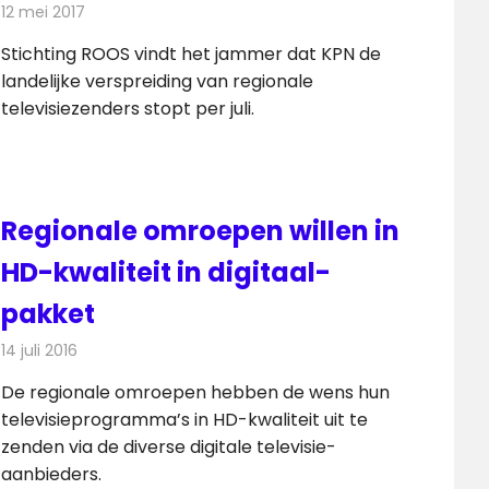
12 mei 2017
Redactie
Nieuws
,
Televisienieuws
Stichting ROOS vindt het jammer dat KPN de
landelijke verspreiding van regionale
televisiezenders stopt per juli.
Regionale omroepen willen in
HD-kwaliteit in digitaal-
pakket
14 juli 2016
Redactie
Kabelzaken
,
Nieuws
,
Televisienieuws
De regionale omroepen hebben de wens hun
televisieprogramma’s in HD-kwaliteit uit te
zenden via de diverse digitale televisie-
aanbieders.