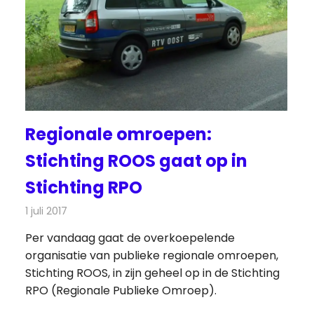
Regionale omroepen:
Stichting ROOS gaat op in
Stichting RPO
1 juli 2017
Redactie
Nieuws
,
Radionieuws
,
Televisienieuws
Per vandaag gaat de overkoepelende
organisatie van publieke regionale omroepen,
Stichting ROOS, in zijn geheel op in de Stichting
RPO (Regionale Publieke Omroep).