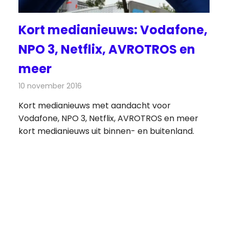
Kort medianieuws: Vodafone,
NPO 3, Netflix, AVROTROS en
meer
s
10 november 2016
Redactie
Andere media over de media
,
Nieuws
Kort medianieuws met aandacht voor
Vodafone, NPO 3, Netflix, AVROTROS en meer
kort medianieuws uit binnen- en buitenland.