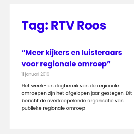
Tag:
RTV Roos
“Meer kijkers en luisteraars
voor regionale omroep”
11 januari 2016
Redactie
Nieuws
,
Radionieuws
,
Televisienieuws
Het week- en dagbereik van de regionale
omroepen zijn het afgelopen jaar gestegen. Dit
bericht de overkoepelende organisatie van
publieke regionale omroep