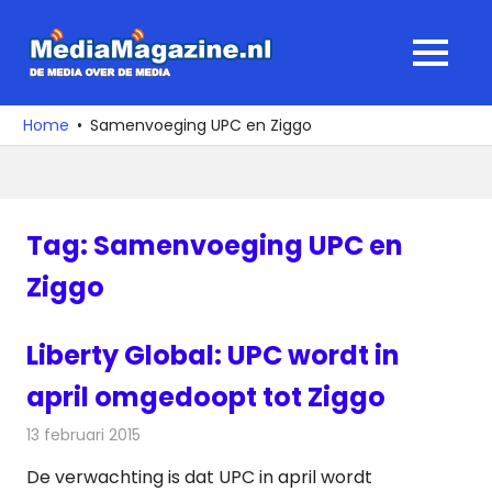
Ga
naar
MediaMagaz
MENU
de
De
inhoud
media
Home
Samenvoeging UPC en Ziggo
over
de
media
Tag:
Samenvoeging UPC en
Ziggo
Liberty Global: UPC wordt in
april omgedoopt tot Ziggo
13 februari 2015
Redactie
Kabelzaken
De verwachting is dat UPC in april wordt