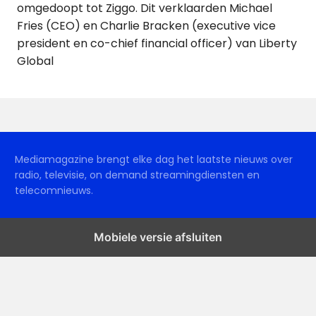
omgedoopt tot Ziggo. Dit verklaarden Michael
Fries (CEO) en Charlie Bracken (executive vice
president en co-chief financial officer) van Liberty
Global
Mediamagazine brengt elke dag het laatste nieuws over
radio, televisie, on demand streamingdiensten en
telecomnieuws.
Mobiele versie afsluiten