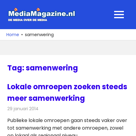
Ga
naar
MediaMagaz
MENU
de
De
inhoud
media
Home
samenwering
over
de
media
Tag:
samenwering
Lokale omroepen zoeken steeds
meer samenwerking
29 januari 2014
Redactie
Radionieuws
Publieke lokale omroepen gaan steeds vaker over
tot samenwerking met andere omroepen, zowel
op lokaal als regionaal niveau.