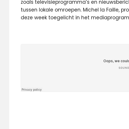
zoals televisieprogramma’s en nieuwsberi
tussen lokale omroepen. Michel la Faille, 
deze week toegelicht in het mediaprogram
Alphen
stad
FM
lokale