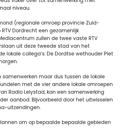
eeds vaker over tot samenwerking met
naal niveau.
mond (regionale omroep provincie Zuid-
 RTV Dordrecht een gezamenlijk
 Mediacentrum zullen de twee vaste RTV
rslaan uit deze tweede stad van het
lokale collega’s. De Dordtse wethouder Piet
morgen.
aan samenwerken maar dus tussen de lokale
 bundelen met de vier andere lokale omroepen
r van Radio Lelystad, kan een samenwerking
ider aanbod. Bijvoorbeeld door het uitwisselen
ma-uitzendingen.
er plannen om op bepaalde bepaalde gebieden