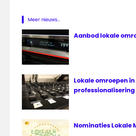
omroep
OLON
Meer nieuws...
Radio
Lelystad
Aanbod lokale omro
RTV
Dordrecht
samenwering
Lokale omroepen in
professionalisering
Nominaties Lokale