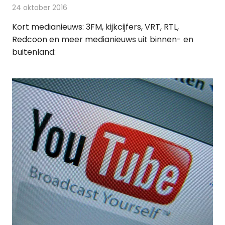
24 oktober 2016
Redactie
Andere media over de media
,
Nieuws
Kort medianieuws: 3FM, kijkcijfers, VRT, RTL,
Redcoon en meer medianieuws uit binnen- en
buitenland: