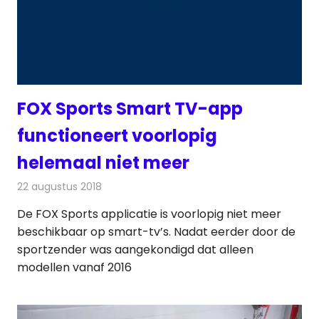
FOX Sports Smart TV-app
functioneert voorlopig
helemaal niet meer
22 augustus 2018
Redactie
Televisienieuws
De FOX Sports applicatie is voorlopig niet meer
beschikbaar op smart-tv’s. Nadat eerder door de
sportzender was aangekondigd dat alleen
modellen vanaf 2016