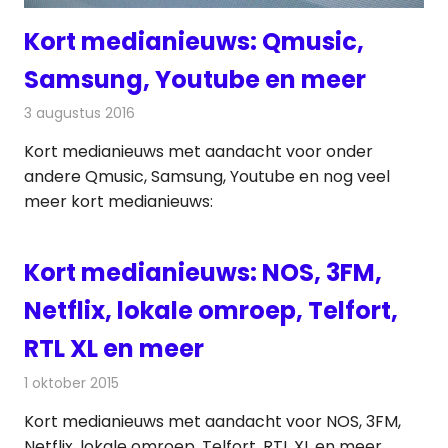
Kort medianieuws: Qmusic,
Samsung, Youtube en meer
3 augustus 2016
Redactie
Andere media over de media
,
Nieuws
Kort medianieuws met aandacht voor onder
andere Qmusic, Samsung, Youtube en nog veel
meer kort medianieuws:
Kort medianieuws: NOS, 3FM,
Netflix, lokale omroep, Telfort,
RTL XL en meer
1 oktober 2015
Redactie
Andere media over de media
,
Nieuws
Kort medianieuws met aandacht voor NOS, 3FM,
Netflix, lokale omroep, Telfort, RTL XL en meer