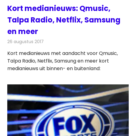
Kort medianieuws: Qmusic,
Talpa Radio, Netflix, Samsung
en meer
26 augustus 2017
Redactie
Andere media over de media
,
Nieuws
Kort medianieuws met aandacht voor Qmusic,
Talpa Radio, Netflix, Samsung en meer kort
medianieuws uit binnen- en buitenland: