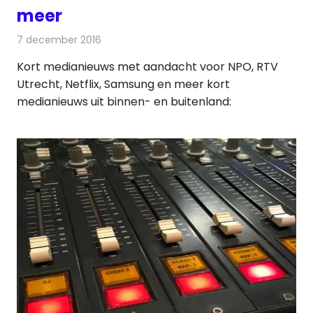
meer
7 december 2016
Redactie
Andere media over de media
,
Nieuws
Kort medianieuws met aandacht voor NPO, RTV
Utrecht, Netflix, Samsung en meer kort
medianieuws uit binnen- en buitenland: