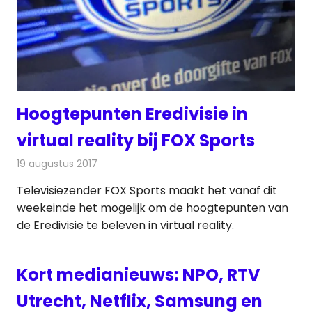
Hoogtepunten Eredivisie in
virtual reality bij FOX Sports
19 augustus 2017
Redactie
Nieuws
,
Televisienieuws
Televisiezender FOX Sports maakt het vanaf dit
weekeinde het mogelijk om de hoogtepunten van
de Eredivisie te beleven in virtual reality.
Kort medianieuws: NPO, RTV
Utrecht, Netflix, Samsung en