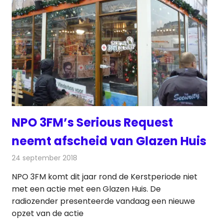
NPO 3FM’s Serious Request
neemt afscheid van Glazen Huis
24 september 2018
Redactie
Radionieuws
NPO 3FM komt dit jaar rond de Kerstperiode niet
met een actie met een Glazen Huis. De
radiozender presenteerde vandaag een nieuwe
opzet van de actie