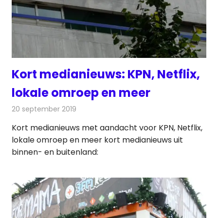
Kort medianieuws: KPN, Netflix,
lokale omroep en meer
20 september 2019
Redactie
Andere media over de media
Kort medianieuws met aandacht voor KPN, Netflix,
lokale omroep en meer kort medianieuws uit
binnen- en buitenland: