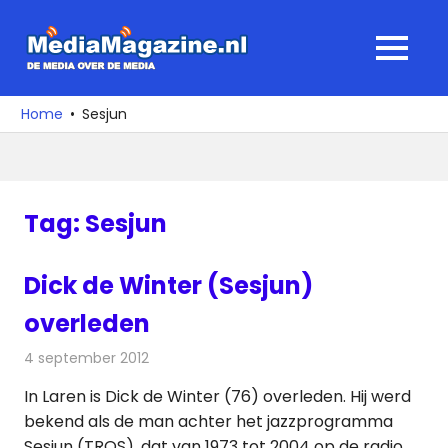
Ga
naar
MediaMagaz
MENU
de
De
inhoud
media
Home
Sesjun
over
de
media
Tag:
Sesjun
Dick de Winter (Sesjun)
overleden
4 september 2012
Redactie
Radionieuws
In Laren is Dick de Winter (76) overleden. Hij werd
bekend als de man achter het jazzprogramma
Sesjun (TROS), dat van 1973 tot 2004 op de radio