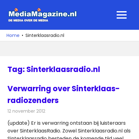
Ga
naar
MediaMagaz
MENU
de
De
inhoud
media
Home
Sinterklaasradio.nl
over
de
media
Tag:
Sinterklaasradio.nl
Verwarring over Sinterklaas-
radiozenders
12 november 2012
Redactie
Radionieuws
(update) Er is verwarring ontstaan bij luisteraars
over SinterklaasRadio. Zowel Sinterklaasradio.nl als
Sinterklaasradio besteden de komende tijd veel