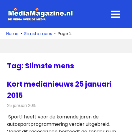
Ga
naar
MediaMagaz
MENU
de
De
inhoud
media
Home
Slimste mens
Page 2
over
de
media
Tag:
Slimste mens
Kort medianieuws 25 januari
2015
25 januari 2015
Redactie
Andere media over de media
Sport1 heeft voor de komende jaren de
autosportprogrammering verder uitgebreid.
Vanaf dit raceseizoen besteedt de zender ruim