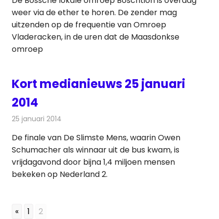
De Bossche lokale omroep Boschtion is overdag
weer via de ether te horen. De zender mag
uitzenden op de frequentie van Omroep
Vladeracken, in de uren dat de Maasdonkse
omroep
Kort medianieuws 25 januari
2014
25 januari 2014
Redactie
Andere media over de media
De finale van De Slimste Mens, waarin Owen
Schumacher als winnaar uit de bus kwam, is
vrijdagavond door bijna 1,4 miljoen mensen
bekeken op Nederland 2.
«
1
2