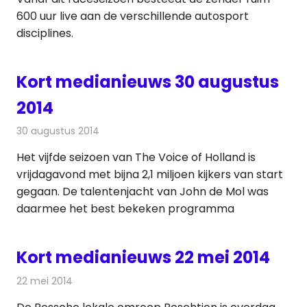
600 uur live aan de verschillende autosport
disciplines.
Kort medianieuws 30 augustus
2014
30 augustus 2014
Redactie
Andere media over de media
Het vijfde seizoen van The Voice of Holland is
vrijdagavond met bijna 2,1 miljoen kijkers van start
gegaan. De talentenjacht van John de Mol was
daarmee het best bekeken programma
Kort medianieuws 22 mei 2014
22 mei 2014
Redactie
Andere media over de media