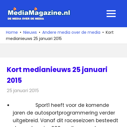
Ga
naar
MediaMagaz
MENU
de
De
inhoud
media
Home
Nieuws
Andere media over de media
Kort
over
medianieuws 25 januari 2015
de
media
Kort medianieuws 25 januari
2015
25 januari 2015
Redactie
Andere media over de media
Sport1 heeft voor de komende
jaren de autosportprogrammering verder
uitgebreid. Vanaf dit raceseizoen besteedt