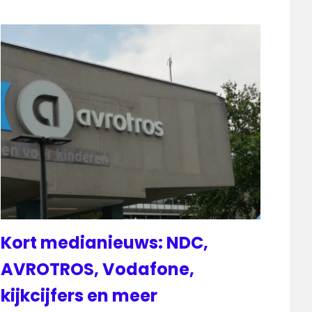
Kort medianieuws: NDC,
AVROTROS, Vodafone,
kijkcijfers en meer