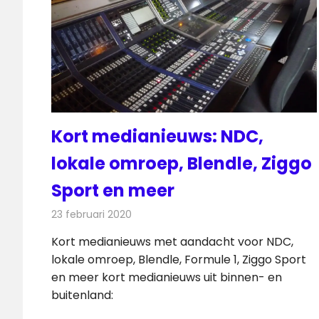
Kort medianieuws: NDC,
lokale omroep, Blendle, Ziggo
Sport en meer
23 februari 2020
Redactie
Andere media over de media
Kort medianieuws met aandacht voor NDC,
lokale omroep, Blendle, Formule 1, Ziggo Sport
en meer kort medianieuws uit binnen- en
buitenland: