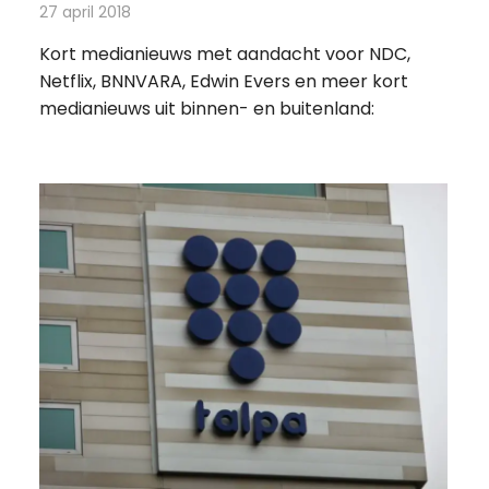
27 april 2018
Redactie
Andere media over de media
,
Nieuws
Kort medianieuws met aandacht voor NDC,
Netflix, BNNVARA, Edwin Evers en meer kort
medianieuws uit binnen- en buitenland:
ws