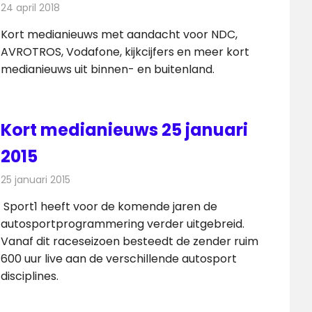
24 april 2018
Redactie
Andere media over de media
,
Nieuws
Kort medianieuws met aandacht voor NDC,
AVROTROS, Vodafone, kijkcijfers en meer kort
medianieuws uit binnen- en buitenland.
Kort medianieuws 25 januari
2015
25 januari 2015
Redactie
Andere media over de media
Sport1 heeft voor de komende jaren de
autosportprogrammering verder uitgebreid.
Vanaf dit raceseizoen besteedt de zender ruim
600 uur live aan de verschillende autosport
disciplines.