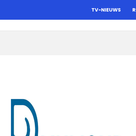
gazine.
TV-NIEUWS
R