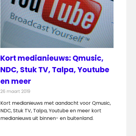
Kort medianieuws: Qmusic,
NDC, Stuk TV, Talpa, Youtube
en meer
26 maart 2019
Redactie
Andere media over de media
Kort medianieuws met aandacht voor Qmusic,
NDC, Stuk TV, Talpa, Youtube en meer kort
medianieuws uit binnen- en buitenland.