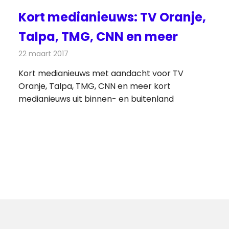
Kort medianieuws: TV Oranje,
Talpa, TMG, CNN en meer
22 maart 2017
Redactie
Andere media over de media
,
Nieuws
Kort medianieuws met aandacht voor TV
Oranje, Talpa, TMG, CNN en meer kort
medianieuws uit binnen- en buitenland