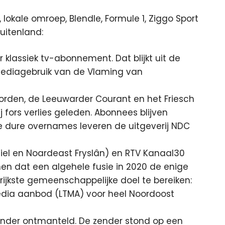
okale omroep, Blendle, Formule 1, Ziggo Sport
uitenland:
lassiek tv-abonnement. Dat blijkt uit de
t mediagebruik van de Vlaming van
orden, de Leeuwarder Courant en het Friesch
 fors verlies geleden. Abonnees blijven
e dure overnames leveren de uitgeverij NDC
el en Noardeast Fryslân) en RTV Kanaal30
nen dat een algehele fusie in 2020 de enige
rijkste gemeenschappelijke doel te bereiken:
edia aanbod (LTMA) voor heel Noordoost
zender ontmanteld. De zender stond op een