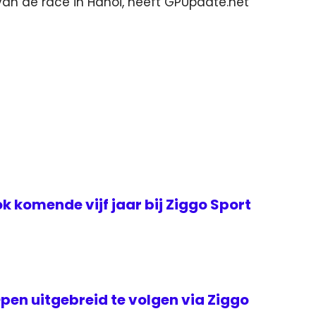
van de race in Hanoi, heeft GPUpdate.net
k komende vijf jaar bij Ziggo Sport
en uitgebreid te volgen via Ziggo