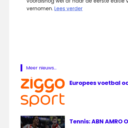
vooralsnog wel af naar de eerste editie 
vernomen.
Lees verder
Blendle
lokale
omroep
NDC
Omroep
Lingewaard
Meer nieuws...
Omroep
Maasdriel
Europees voetbal oo
RTV30
Ziggo
Sport
Tennis: ABN AMRO Op