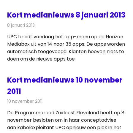
Kort medianieuws 8 januari 2013
8 januari 2013
Redactie
Andere media over de media
UPC breidt vandaag het app-menu op de Horizon
Mediabox uit van 14 naar 35 apps. De apps worden
automatisch toegevoegd. Klanten hoeven niets te
doen om de nieuwe apps toe
Kort medianieuws 10 november
2011
10 november 2011
Redactie
Andere media over de media
De Programmaraad Zuidoost Flevoland heeft op 8
november besloten om in haar conceptadvies
aan kabelexploitant UPC opnieuw een plek in het