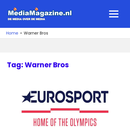
Ga
naar
MediaMagaz
MENU
de
De
inhoud
media
Home
Warner Bros
over
de
media
Tag:
Warner Bros