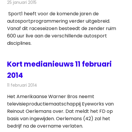
25 januari 2015
Redactie
Andere media over de media
Sport1 heeft voor de komende jaren de
autosportprogrammering verder uitgebreid.
Vanaf dit raceseizoen besteedt de zender ruim
600 uur live aan de verschillende autosport
disciplines.
Kort medianieuws 11 februari
2014
11 februari 2014
Redactie
Andere media over de media
Het Amerikaanse Warner Bros neemt
televisieproductiemaatschappij Eyeworks van
Reinout Oerlemans over. Dat meldt het FD op
basis van ingewijden. Oerlemans (42) zal het
bedrijf na de overname verlaten.