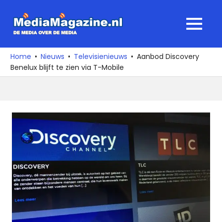
Ga
naar
MediaMagaz
MENU
de
De
inhoud
media
Home
Nieuws
Televisienieuws
Aanbod Discovery
over
Benelux blijft te zien via T-Mobile
de
media