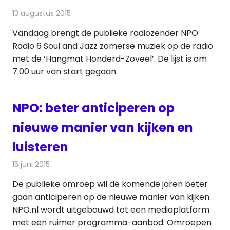
13 augustus 2015
Redactie
Nieuws
,
Radionieuws
Vandaag brengt de publieke radiozender NPO
Radio 6 Soul and Jazz zomerse muziek op de radio
met de ‘Hangmat Honderd-Zoveel’. De lijst is om
7.00 uur van start gegaan.
NPO: beter anticiperen op
nieuwe manier van kijken en
luisteren
15 juni 2015
Redactie
Nieuws
,
Radionieuws
,
Televisienieuws
De publieke omroep wil de komende jaren beter
gaan anticiperen op de nieuwe manier van kijken.
NPO.nl wordt uitgebouwd tot een mediaplatform
met een ruimer programma-aanbod. Omroepen