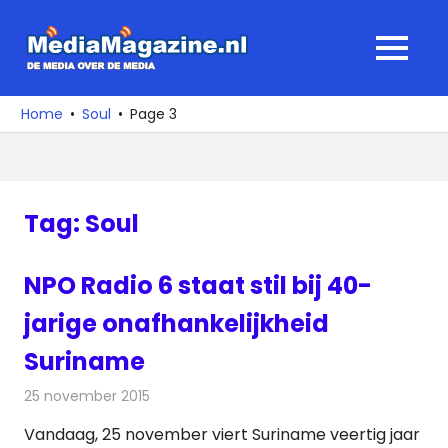
Ga
naar
MediaMagaz
MENU
de
De
inhoud
media
Home
Soul
Page 3
over
de
media
Tag:
Soul
NPO Radio 6 staat stil bij 40-
jarige onafhankelijkheid
Suriname
25 november 2015
Redactie
Nieuws
,
Radionieuws
Vandaag, 25 november viert Suriname veertig jaar