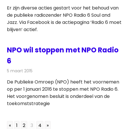
Er zijn diverse acties gestart voor het behoud van
de publieke radiozender NPO Radio 6 Soul and
Jazz. Via Facebook is de actiepagina ‘Radio 6 moet
blijven‘ actief.
NPO wil stoppen met NPO Radio
6
5 maart 2015
Redactie
Radionieuws
De Publieke Omroep (NPO) heeft het voornemen
op per 1 januari 2016 te stoppen met NPO Radio 6.
Het voorgenomen besluit is onderdeel van de
toekomststrategie
«
1
2
3
4
»