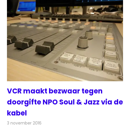
VCR maakt bezwaar tegen
doorgifte NPO Soul & Jazz via de
kabel
3 november 2016
Redactie
Nieuws
,
Radionieuws