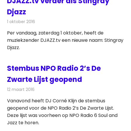
DJAZZ.tv verder als Stingray
Djazz
1 oktober 2016
Redactie
Nieuws
,
Televisienieuws
Per vandaag, zaterdag 1 oktober, heeft de
muziekzender DJAZZ.tv een nieuwe naam: Stingray
Djazz.
Stembus NPO Radio 2’s De
Zwarte Lijst geopend
12 maart 2016
Redactie
Nieuws
,
Radionieuws
Vanavond heeft DJ Corné Klijn de stembus
geopend voor de NPO Radio 2’s De Zwarte Lijst.
Deze lijst was voorheen op NPO Radio 6 Soul and
Jazz te horen.