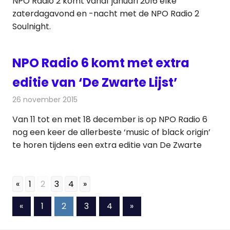
NPO Radio 2 komt vanaf januari 2016 elke
zaterdagavond en -nacht met de NPO Radio 2
Soulnight.
NPO Radio 6 komt met extra
editie van ‘De Zwarte Lijst’
26 november 2015
Redactie
Nieuws
,
Radionieuws
Van 11 tot en met 18 december is op NPO Radio 6
nog een keer de allerbeste ‘music of black origin’
te horen tijdens een extra editie van De Zwarte
«
1
2
3
4
»
Berichten
Vorige
Volgende
«
1
2
3
4
»
berichten
berichten
paginering