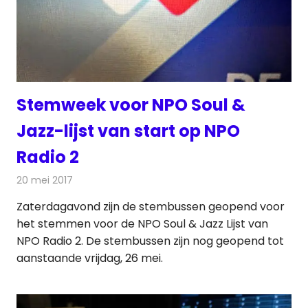
Stemweek voor NPO Soul &
Jazz-lijst van start op NPO
Radio 2
20 mei 2017
Redactie
Nieuws
,
Radionieuws
Zaterdagavond zijn de stembussen geopend voor
het stemmen voor de NPO Soul & Jazz Lijst van
NPO Radio 2. De stembussen zijn nog geopend tot
aanstaande vrijdag, 26 mei.