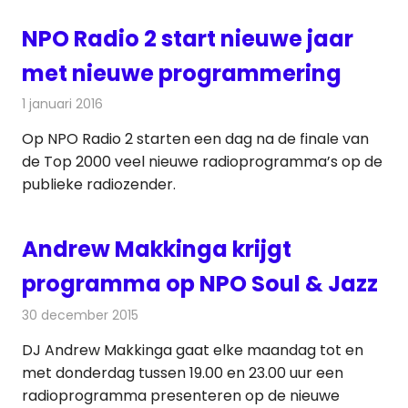
NPO Radio 2 start nieuwe jaar
met nieuwe programmering
1 januari 2016
Redactie
Nieuws
,
Radionieuws
Op NPO Radio 2 starten een dag na de finale van
de Top 2000 veel nieuwe radioprogramma’s op de
publieke radiozender.
Andrew Makkinga krijgt
programma op NPO Soul & Jazz
30 december 2015
Redactie
Nieuws
,
Radionieuws
DJ Andrew Makkinga gaat elke maandag tot en
met donderdag tussen 19.00 en 23.00 uur een
radioprogramma presenteren op de nieuwe