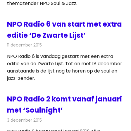
themazender NPO Soul & Jazz.
NPO Radio 6 van start met extra
editie ‘De Zwarte Lijst’
11 december 2015
Redactie
Nieuws
,
Radionieuws
NPO Radio 6 is vandaag gestart met een extra
editie van de Zwarte Lijst. Tot en met 18 december
aanstaande is de lijst nog te horen op de soul en
jazz-zender.
NPO Radio 2 komt vanaf januari
met ‘Soulnight’
3 december 2015
Redactie
Nieuws
,
Radionieuws