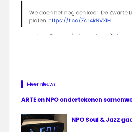
We doen het nog een keer: De Zwarte Li
platen.
https://t.co/Zar4kNVXIH
— Jaap Brienen (@jaapbrienen)
Novemb
De
Zwarte
Lijst
Jazz
NPO
NPO
Meer nieuws...
Radio
6
ARTE en NPO ondertekenen samenw
Radio
6
Soul
NPO Soul & Jazz gaa
stemmen