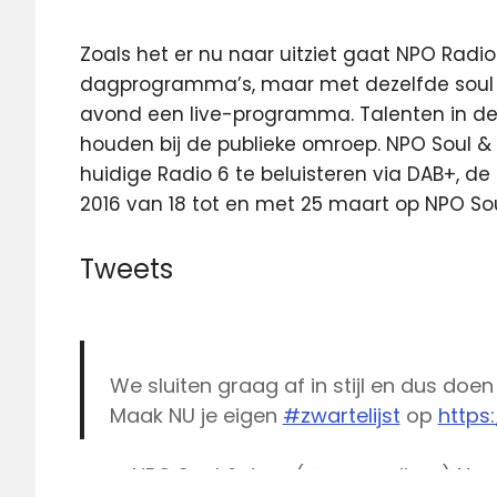
Zoals het er nu naar uitziet gaat NPO Radio
dagprogramma’s, maar met dezelfde soul 
avond een live-programma. Talenten in de 
houden bij de publieke omroep. NPO Soul & J
huidige Radio 6 te beluisteren via DAB+, de k
2016 van 18 tot en met 25 maart op NPO Sou
Tweets
We sluiten graag af in stijl en dus doe
Maak NU je eigen
#zwartelijst
op
https
— NPO Soul & Jazz (@nposouljazz)
Nov