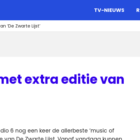
gazine.
TV-NIEUWS
R
n ‘De Zwarte Lijst’
met extra editie van
dio 6 nog een keer de allerbeste ‘music of
ie van De Zwarte Lijst.
Vanaf vandaag kunnen