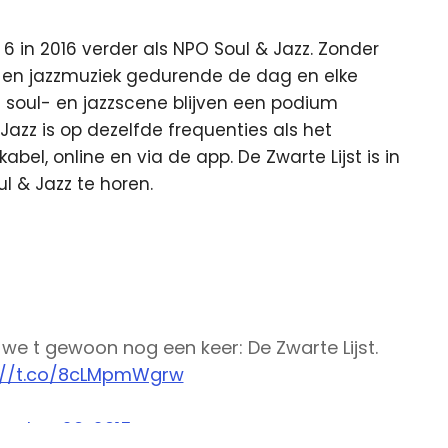
 6 in 2016 verder als NPO Soul & Jazz. Zonder
en jazzmuziek gedurende de dag en elke
soul- en jazzscene blijven een podium
azz is op dezelfde frequenties als het
abel, online en via de app. De Zwarte Lijst is in
l & Jazz te horen.
n we t gewoon nog een keer: De Zwarte Lijst.
://t.co/8cLMpmWgrw
ember 26, 2015