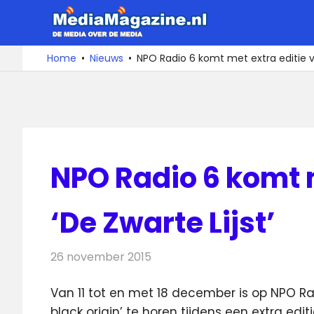
Ga
MediaMa
naar
de
De
Home
Nieuws
NPO Radio 6 komt met extra editie va
media
inhoud
over
de
media
NPO Radio 6 komt 
‘De Zwarte Lijst’
26 november 2015
Redactie
Nieuws
,
Radionieuws
Van 11 tot en met 18 december is op NPO Ra
black origin’ te horen tijdens een extra edit