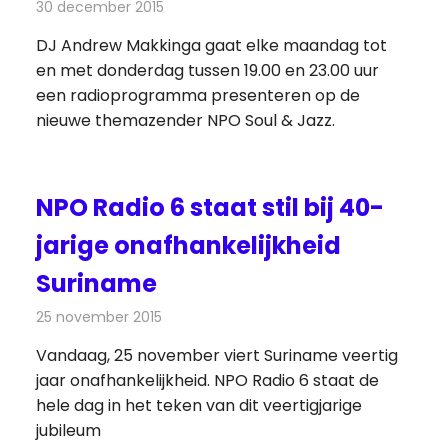
30 december 2015
Redactie
Nieuws
,
Radionieuws
DJ Andrew Makkinga gaat elke maandag tot
en met donderdag tussen 19.00 en 23.00 uur
een radioprogramma presenteren op de
nieuwe themazender NPO Soul & Jazz.
NPO Radio 6 staat stil bij 40-
jarige onafhankelijkheid
Suriname
25 november 2015
Redactie
Nieuws
,
Radionieuws
Vandaag, 25 november viert Suriname veertig
jaar onafhankelijkheid. NPO Radio 6 staat de
hele dag in het teken van dit veertigjarige
jubileum