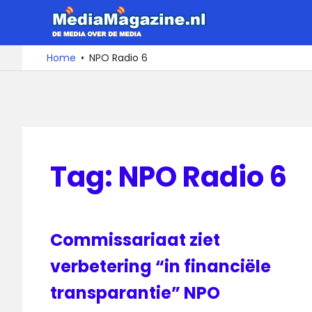
Ga
MediaMa
naar
de
De
Home
NPO Radio 6
media
inhoud
over
de
media
Tag:
NPO Radio 6
Commissariaat ziet
verbetering “in financiële
transparantie” NPO