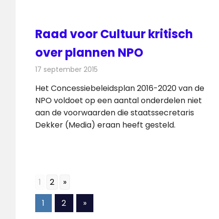
Raad voor Cultuur kritisch
over plannen NPO
17 september 2015
Redactie
Nieuws
,
Radionieuws
,
Televisienieu
Het Concessiebeleidsplan 2016-2020 van de
NPO voldoet op een aantal onderdelen niet
aan de voorwaarden die staatssecretaris
Dekker (Media) eraan heeft gesteld.
1
2
»
Berichten
Volgende
1
2
»
berichten