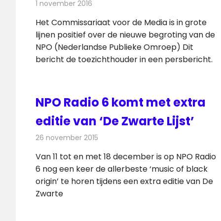
1 november 2016
Redactie
Nieuws
,
Radionieuws
,
Televisienieuws
Het Commissariaat voor de Media is in grote
lijnen positief over de nieuwe begroting van de
NPO (Nederlandse Publieke Omroep) Dit
bericht de toezichthouder in een persbericht.
NPO Radio 6 komt met extra
editie van ‘De Zwarte Lijst’
26 november 2015
Redactie
Nieuws
,
Radionieuws
Van 11 tot en met 18 december is op NPO Radio
6 nog een keer de allerbeste ‘music of black
origin’ te horen tijdens een extra editie van De
Zwarte