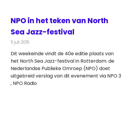
NPO in het teken van North
Sea Jazz-festival
ws
11 juli 2015
Redactie
Nieuws
,
Radionieuws
,
Televisienieuws
Dit weekeinde vindt de 40e editie plaats van
het North Sea Jazz-festival in Rotterdam. de
Nederlandse Publieke Omroep (NPO) doet
uitgebreid verslag van dit evenement via NPO 3
, NPO Radio