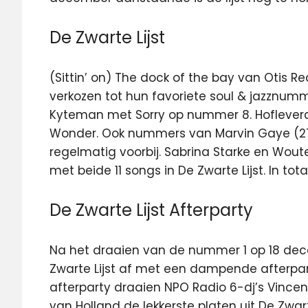
De Zwarte Lijst
(Sittin’ on) The dock of the bay van Otis R
verkozen tot hun favoriete soul & jazznum
Kyteman met Sorry op nummer 8. Hofleveran
Wonder. Ook nummers van Marvin Gaye (27)
regelmatig voorbij. Sabrina Starke en Wout
met beide 11 songs in De Zwarte Lijst. In tot
De Zwarte Lijst Afterparty
Na het draaien van de nummer 1 op 18 dece
Zwarte Lijst af met een dampende afterpar
afterparty draaien NPO Radio 6-dj’s Vincent
van Holland de lekkerste platen uit De Zwar