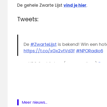
De gehele Zwarte Lijst
vind je hier
.
Tweets:
De
#ZwarteLijst
is bekend! Win een hot
https://t.co/xGx2vtVd3f
#NPORadio6
— NPO Soul & Jazz (@nposouljazz)
Dec
Jazz
NPO
NPO
Radio
6
Radio
Meer nieuws...
Radio