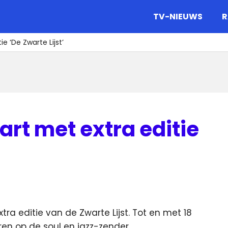
gazine.
TV-NIEUWS
R
e ‘De Zwarte Lijst’
art met extra editie
ra editie van de Zwarte Lijst. Tot en met 18
en op de soul en jazz-zender.