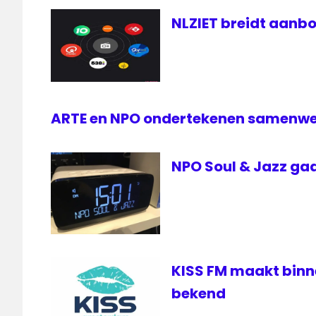
6
NLZIET breidt aanbo
Soul
Zwarte
Lijst
ARTE en NPO ondertekenen samenw
NPO Soul & Jazz gaa
KISS FM maakt bin
bekend