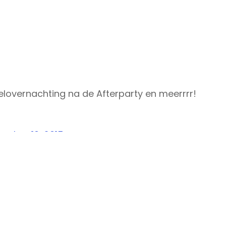
elovernachting na de Afterparty en meerrrr!
ember 10, 2015