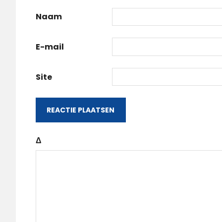
Naam
E-mail
Site
Δ