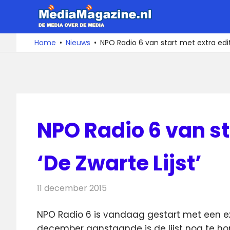
Ga
MediaMa
naar
de
De
Home
Nieuws
NPO Radio 6 van start met extra editi
media
inhoud
over
de
media
NPO Radio 6 van st
‘De Zwarte Lijst’
11 december 2015
Redactie
Nieuws
,
Radionieuws
NPO Radio 6 is vandaag gestart met een ext
december aanstaande is de lijst nog te hor