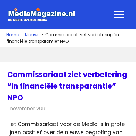
Ga
naar
MediaMagaz
MENU
de
De
inhoud
media
Home
Nieuws
Commissariaat ziet verbetering “in
over
financiële transparantie” NPO
de
media
Commissariaat ziet verbetering
“in financiële transparantie”
NPO
1 november 2016
Redactie
Nieuws
,
Radionieuws
,
Televisienieuws
Het Commissariaat voor de Media is in grote
lijnen positief over de nieuwe begroting van