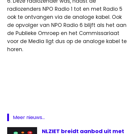
6. Deze radiozender was, naast de
radiozenders NPO Radio 1 tot en met Radio 5
ook te ontvangen via de analoge kabel. Ook
de opvolger van NPO Radio 6 blijft als het aan
de Publieke Omroep en het Commissariaat
voor de Media ligt dus op de analoge kabel te
horen.
begroting
Commissariaat
voor de Media
ezine
kosten
Meer nieuws...
NPO
NLZIET breidt aanbod uit met
NPO