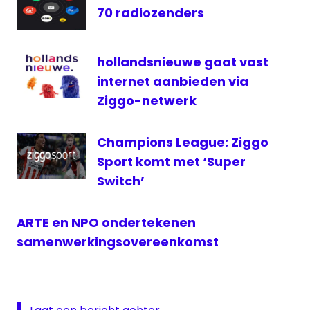
70 radiozenders
Radio
6
Radio
hollandsnieuwe gaat vast
Soul
internet aanbieden via
&
Ziggo-netwerk
Jazz
televisie
Champions League: Ziggo
Sport komt met ‘Super
Switch’
ARTE en NPO ondertekenen
samenwerkingsovereenkomst