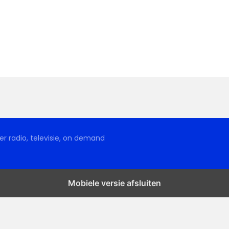
r radio, televisie, on demand
Mobiele versie afsluiten