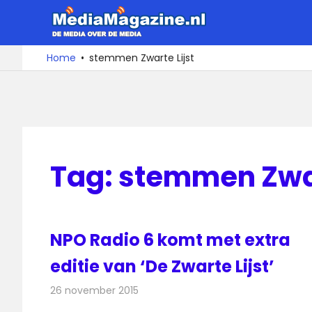
Ga
MediaMa
naar
de
De
Home
stemmen Zwarte Lijst
media
inhoud
over
de
media
Tag:
stemmen Zwar
NPO Radio 6 komt met extra
editie van ‘De Zwarte Lijst’
26 november 2015
Redactie
Nieuws
,
Radionieuws