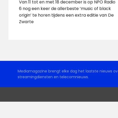
Van 11 tot en met 18 december is op NPO Radio
6 nog een keer de allerbeste ‘music of black
origin’ te horen tijdens een extra editie van De
Zwarte
Mediamagazine brengt elke dag het laatste nieuws ove
streamingdiensten en telecomnieuws.