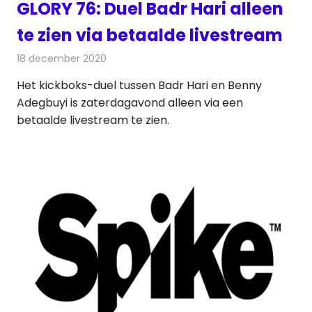
GLORY 76: Duel Badr Hari alleen
te zien via betaalde livestream
18 december 2020
Redactie
Televisienieuws
Het kickboks-duel tussen Badr Hari en Benny
Adegbuyi is zaterdagavond alleen via een
betaalde livestream te zien.