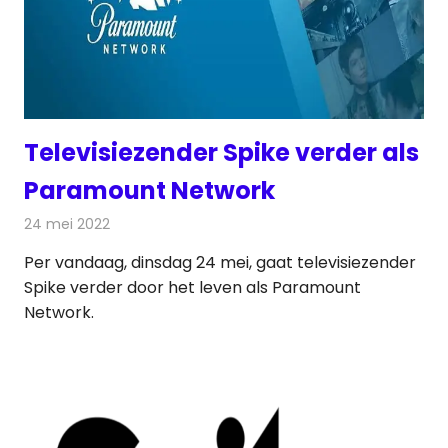
Televisiezender Spike verder als
Paramount Network
24 mei 2022
Redactie
Televisienieuws
Per vandaag, dinsdag 24 mei, gaat televisiezender
Spike verder door het leven als Paramount
Network.