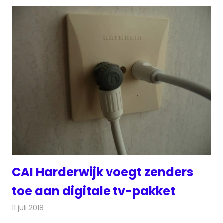
CAI Harderwijk voegt zenders
toe aan digitale tv-pakket
11 juli 2018
Redactie
Televisienieuws