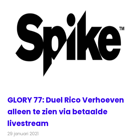
GLORY 77: Duel Rico Verhoeven
alleen te zien via betaalde
livestream
29 januari 2021
Redactie
Televisienieuws