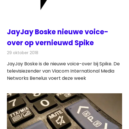
JayJay Boske nieuwe voice-
over op vernieuwd Spike
29 oktober 2018
Redactie
Televisienieuws
JayJay Boske is de nieuwe voice-over bij Spike. De
televisiezender van Viacom International Media
Networks Benelux voert deze week