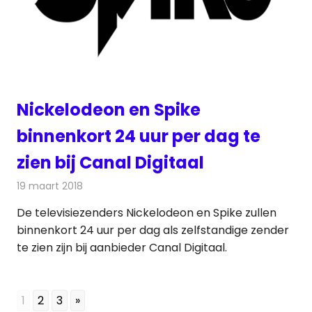
Nickelodeon en Spike
binnenkort 24 uur per dag te
zien bij Canal Digitaal
19 maart 2018
Redactie
Nieuws
,
Televisienieuws
De televisiezenders Nickelodeon en Spike zullen
binnenkort 24 uur per dag als zelfstandige zender
te zien zijn bij aanbieder Canal Digitaal.
1
2
3
»