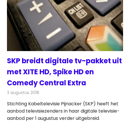
SKP breidt digitale tv-pakket uit
met XITE HD, Spike HD en
Comedy Central Extra
3 augustus 2018
Redactie
Televisienieuws
Stichting Kabeltelevisie Pijnacker (SKP) heeft het
aanbod televisiezenders in haar digitale televisie-
aanbod per 1 augustus verder uitgebreid.