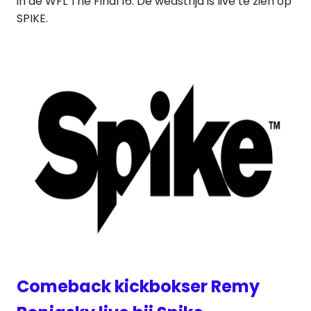
in de WFL The Final 16. De wedstrijd is live te zien op
SPIKE.
Comeback kickbokser Remy