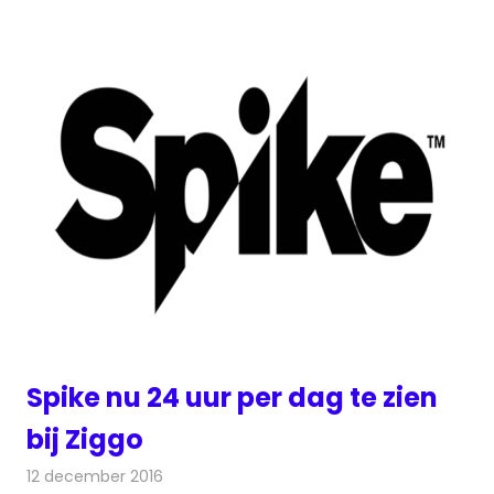
Spike nu 24 uur per dag te zien
bij Ziggo
12 december 2016
Redactie
Kabelzaken
,
Nieuws
,
Televisienieuws