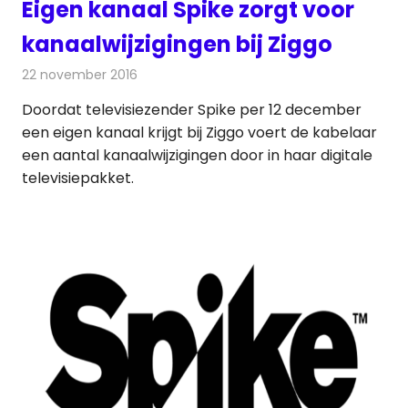
Eigen kanaal Spike zorgt voor
kanaalwijzigingen bij Ziggo
22 november 2016
Redactie
Kabelzaken
,
Nieuws
,
Televisienieuws
Doordat televisiezender Spike per 12 december
een eigen kanaal krijgt bij Ziggo voert de kabelaar
een aantal kanaalwijzigingen door in haar digitale
televisiepakket.