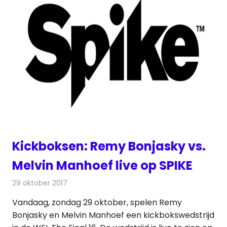
Kickboksen: Remy Bonjasky vs.
Melvin Manhoef live op SPIKE
29 oktober 2017
Redactie
Nieuws
,
Televisienieuws
Vandaag, zondag 29 oktober, spelen Remy
Bonjasky en Melvin Manhoef een kickbokswedstrijd