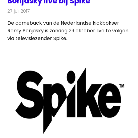
Bonjasky live bij Spike
27 juli 2017
Redactie
Nieuws
,
Televisienieuws
De comeback van de Nederlandse kickbokser
Remy Bonjasky is zondag 29 oktober live te volgen
via televisiezender Spike.