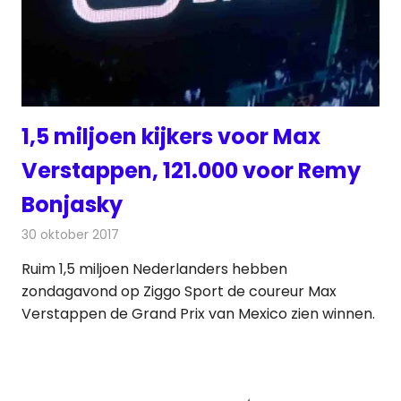
1,5 miljoen kijkers voor Max
Verstappen, 121.000 voor Remy
Bonjasky
30 oktober 2017
Redactie
Nieuws
,
Televisienieuws
Ruim 1,5 miljoen Nederlanders hebben
zondagavond op Ziggo Sport de coureur Max
Verstappen de Grand Prix van Mexico zien winnen.