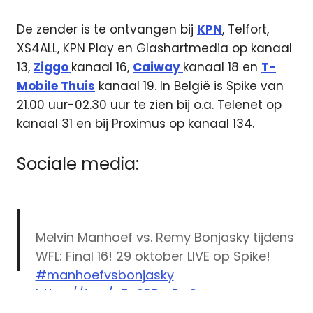
De zender is te ontvangen bij
KPN
, Telfort,
XS4ALL, KPN Play en Glashartmedia op kanaal
13,
Ziggo
kanaal 16,
Caiway
kanaal 18 en
T-
Mobile Thuis
kanaal 19. In België is Spike van
21.00 uur-02.30 uur te zien bij o.a. Telenet op
kanaal 31 en bij Proximus op kanaal 134.
Sociale media:
Melvin Manhoef vs. Remy Bonjasky tijdens
WFL: Final 16! 29 oktober LIVE op Spike!
#manhoefvsbonjasky
https://t.co/gEp0RBmBqC
Kickboksen
pic.twitter.com/nGqWcNBiG8