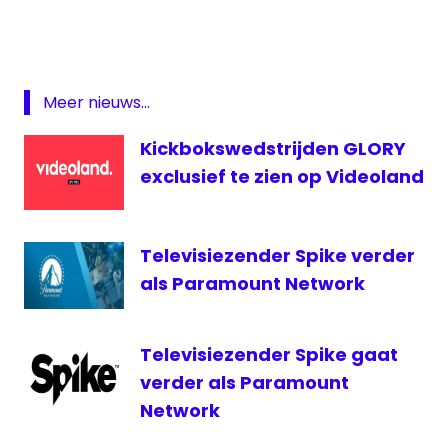
Melvin
Manhoef
— Spike Nederland (@SpikeTVNL)
July 25,
Remy
2017
Bonjasky
Meer nieuws...
Spike
Kickbokswedstrijden GLORY
Spike
TV
exclusief te zien op Videoland
WFL
World
Televisiezender Spike verder
Fighting
League
als Paramount Network
Televisiezender Spike gaat
verder als Paramount
Network