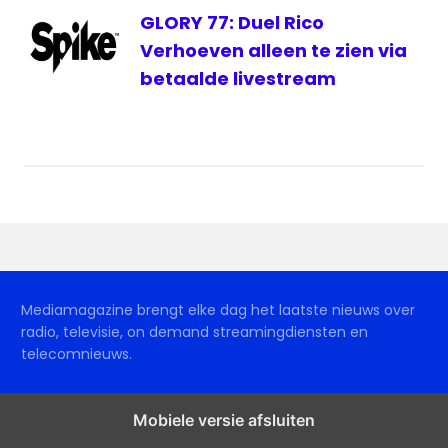
GLORY 77: Duel Rico
Verhoeven alleen te zien via
betaalde livestream
Mediamagazine brengt elke dag het laatste nieuws over
radio, televisie, on demand streamingdiensten en
telecomnieuws.
Mobiele versie afsluiten